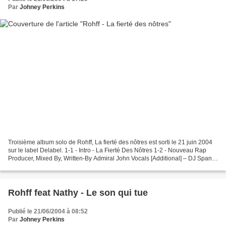
Par
Johney Perkins
Troisième album solo de Rohff, La fierté des nôtres est sorti le 21 juin 2004
sur le label Delabel. 1-1 - Intro - La Fierté Des Nôtres 1-2 - Nouveau Rap
Producer, Mixed By, Written-By Admiral John Vocals [Additional] – DJ Spank
1-3 - Le Milieu 1-4 -...
Rohff feat Nathy - Le son qui tue
Publié le 21/06/2004 à 08:52
Par
Johney Perkins