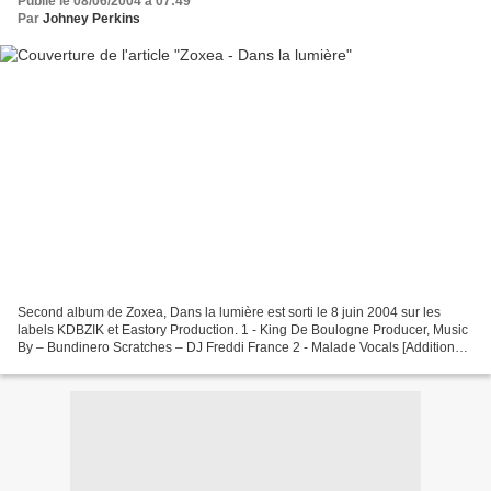
Publié le 08/06/2004 à 07:49
Par
Johney Perkins
Second album de Zoxea, Dans la lumière est sorti le 8 juin 2004 sur les
labels KDBZIK et Eastory Production. 1 - King De Boulogne Producer, Music
By – Bundinero Scratches – DJ Freddi France 2 - Malade Vocals [Additional]
– Lion Scott 3 - Bounce 4 - Esprit...