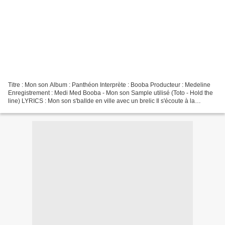
Titre : Mon son Album : Panthéon Interprète : Booba Producteur : Medeline
Enregistrement : Medi Med Booba - Mon son Sample utilisé (Toto - Hold the
line) LYRICS : Mon son s'ballde en ville avec un brelic Il s'écoute à la
morgue, i fume de la drogue Déconseillé...