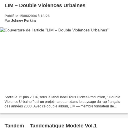
LIM – Double Violences Urbaines
Publié le 15/06/2004 à 18:26
Par
Johney Perkins
Sortie le 15 juin 2004, sous le label label Tous Illicites Production, " Double
Violence Urbaine " est un projet marquant dans le paysage du rap français
des années 2000. Avec ce double album, LIM — membre fondateur de
Mo'vez Lang et figure emblématique...
Tandem – Tandematique Modele Vol.1