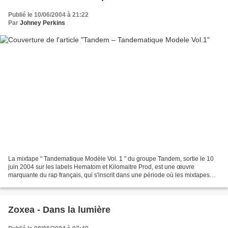
Publié le 10/06/2004 à 21:22
Par
Johney Perkins
La mixtape " Tandematique Modèle Vol. 1 " du groupe Tandem, sortie le 10
juin 2004 sur les labels Hematom et Kilomaitre Prod, est une œuvre
marquante du rap français, qui s'inscrit dans une période où les mixtapes
étaient souvent utilisées comme des tremplins...
Zoxea - Dans la lumière