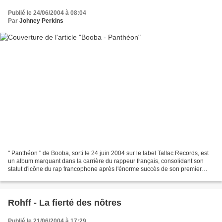
Publié le 24/06/2004 à 08:04
Par
Johney Perkins
" Panthéon " de Booba, sorti le 24 juin 2004 sur le label Tallac Records, est
un album marquant dans la carrière du rappeur français, consolidant son
statut d'icône du rap francophone après l'énorme succès de son premier
album solo " Temps Mort ". 1...
Rohff - La fierté des nôtres
Publié le 21/06/2004 à 17:29