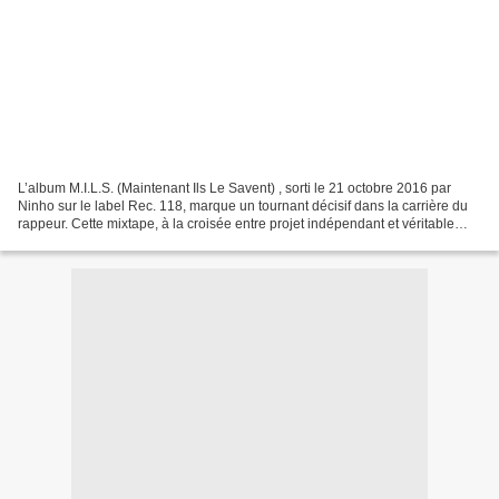
L’album M.I.L.S. (Maintenant Ils Le Savent) , sorti le 21 octobre 2016 par
Ninho sur le label Rec. 118, marque un tournant décisif dans la carrière du
rappeur. Cette mixtape, à la croisée entre projet indépendant et véritable
lancement vers le grand public,...