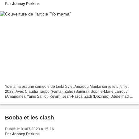
Par
Johney Perkins
Yo mama est une comédie de Leïla Sy et Amadou Mariko sortie le 5 juillet
2023. Avec Claudia Tagbo (Fanta), Zaho (Samira), Sophie-Marie Larrouy
(Amandine), Yanis Salliot (Kevin), Jean-Pascal Zadi (Dozingo), Abdelmadjid
Guemri (Ryan), Diamadoua Sissoko...
Booba et les clash
Publié le 01/07/2023 à 15:16
Par
Johney Perkins