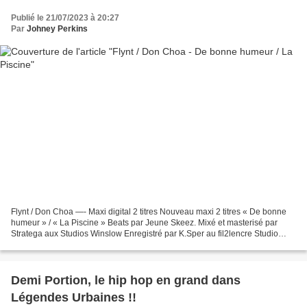
Publié le 21/07/2023 à 20:27
Par
Johney Perkins
Flynt / Don Choa —- Maxi digital 2 titres Nouveau maxi 2 titres « De bonne
humeur » / « La Piscine » Beats par Jeune Skeez. Mixé et masterisé par
Stratega aux Studios Winslow Enregistré par K.Sper au fil2lencre Studio
Digitalisé par Believe Copyright...
Demi Portion, le hip hop en grand dans
Légendes Urbaines !!