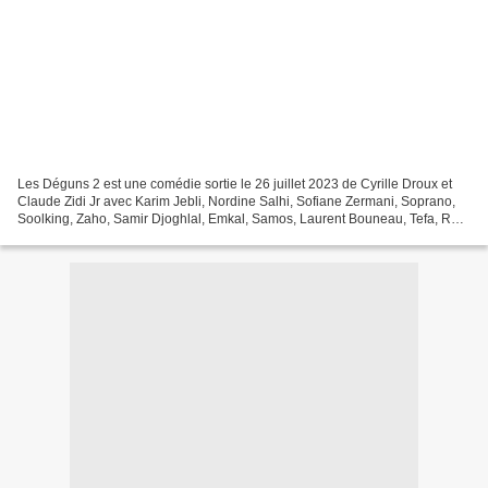
Les Déguns 2 est une comédie sortie le 26 juillet 2023 de Cyrille Droux et
Claude Zidi Jr avec Karim Jebli, Nordine Salhi, Sofiane Zermani, Soprano,
Soolking, Zaho, Samir Djoghlal, Emkal, Samos, Laurent Bouneau, Tefa, RK,
GLK, Lynda Sherazade, Juss, Doria,...