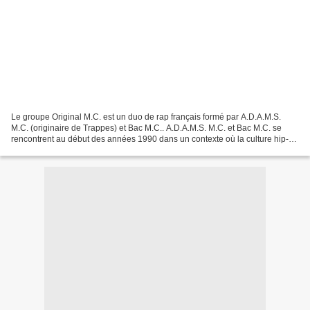
Le groupe Original M.C. est un duo de rap français formé par A.D.A.M.S.
M.C. (originaire de Trappes) et Bac M.C.. A.D.A.M.S. M.C. et Bac M.C. se
rencontrent au début des années 1990 dans un contexte où la culture hip-
hop commence à se structurer en France....