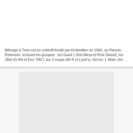
Ménage à Trois est un collectif fondé par Krokmitten en 1993, au Plessis-
Robinson, incluant les groupes : les Gued.1 (Kid Mesa et Rick-Sweet), les
2Bal (G-Kill et Doc TMC), les 3 coups (Mr R et Lyon's), Ad hoc 1 (Mah-Jong
et Philo) et le producteur musical...