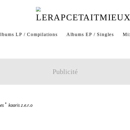
lbums LP / Compilations
Albums EP / Singles
Mi
Publicité
es
>
kaaris z.e.r.o