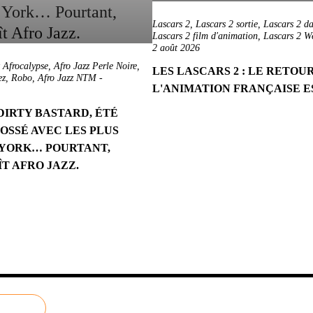
Lascars 2
,
Lascars 2 sortie
,
Lascars 2 da
Lascars 2 film d'animation
,
Lascars 2 We
2 août 2026
z Afrocalypse
,
Afro Jazz Perle Noire
,
LES LASCARS 2 : LE RETOU
ez
,
Robo
,
Afro Jazz NTM
-
L'ANIMATION FRANÇAISE E
DIRTY BASTARD, ÉTÉ
OSSÉ AVEC LES PLUS
YORK… POURTANT,
T AFRO JAZZ.