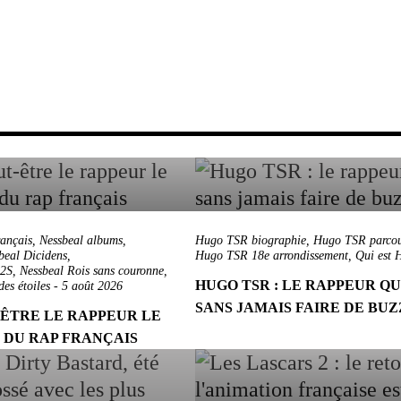
rançais
,
Nessbeal albums
,
Hugo TSR biographie
,
Hugo TSR parcou
beal Dicidens
,
Hugo TSR 18e arrondissement
,
Qui est 
E2S
,
Nessbeal Rois sans couronne
,
HUGO TSR : LE RAPPEUR QU
es étoiles
-
5 août 2026
SANS JAMAIS FAIRE DE BU
-ÊTRE LE RAPPEUR LE
E DU RAP FRANÇAIS