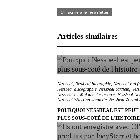
S'inscrire à la newsletter
Articles similaires
Nessbeal
,
Nessbeal biographie
,
Nessbeal rap f
Nessbeal discographie
,
Nessbeal carrière
,
Ness
Nessbeal La Mélodie des briques
,
Nessbeal N
Nessbeal Sélection naturelle
,
Nessbeal Zonard d
POURQUOI NESSBEAL EST PEUT
PLUS SOUS-COTÉ DE L'HISTOIR