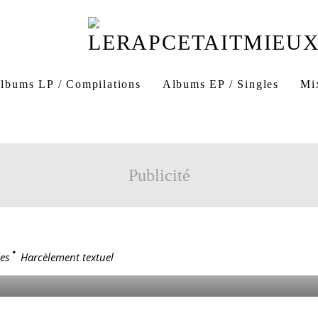
lbums LP / Compilations
Albums EP / Singles
Mi
Publicité
MENT TEXTUEL
es
>
Harcèlement textuel