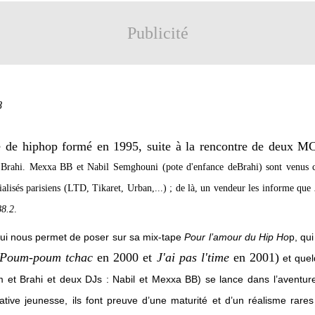
Publicité
8
 de hiphop formé en 1995, suite à la rencontre de deux MCs
Brahi. Mexxa BB et Nabil Semghouni (pote d'enfance deBrahi) sont venus co
cialisés parisiens (LTD, Tikaret, Urban,...) ; de là, un vendeur les informe que
88.2
.
qui nous permet de poser sur sa mix-tape
Pour l’amour du Hip Ho
p, qu
 Poum-poum tchac
en 2000 et
J'ai pas l'time
en 2001)
et quel
et Brahi et deux DJs : Nabil et Mexxa BB) se lance dans l’aventure
tive jeunesse, ils font preuve d’une maturité et d’un réalisme rares 