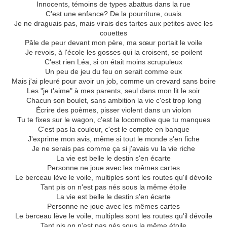
Innocents, témoins de types abattus dans la rue
C'est une enfance? De la pourriture, ouais
Je ne draguais pas, mais virais des tartes aux petites avec les
couettes
Pâle de peur devant mon père, ma sœur portait le voile
Je revois, à l'école les gosses qui la croisent, se poilent
C'est rien Léa, si on était moins scrupuleux
Un peu de jeu du feu on serait comme eux
Mais j'ai pleuré pour avoir un job, comme un crevard sans boire
Les "je t'aime" à mes parents, seul dans mon lit le soir
Chacun son boulet, sans ambition la vie c'est trop long
Écrire des poèmes, pisser violent dans un violon
Tu te fixes sur le wagon, c'est la locomotive que tu manques
C'est pas la couleur, c'est le compte en banque
J'exprime mon avis, même si tout le monde s'en fiche
Je ne serais pas comme ça si j'avais vu la vie riche
La vie est belle le destin s'en écarte
Personne ne joue avec les mêmes cartes
Le berceau lève le voile, multiples sont les routes qu'il dévoile
Tant pis on n'est pas nés sous la même étoile
La vie est belle le destin s'en écarte
Personne ne joue avec les mêmes cartes
Le berceau lève le voile, multiples sont les routes qu'il dévoile
Tant pis on n'est pas nés sous la même étoile