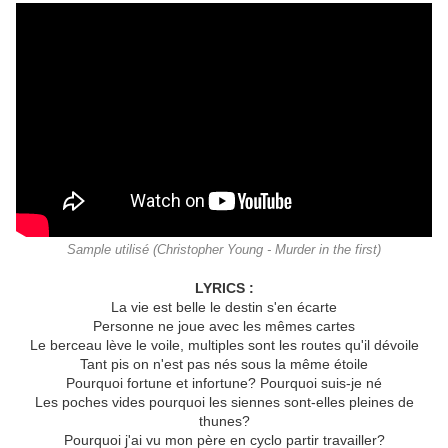
Sample utilisé (Christopher Young - Murder in the first)
LYRICS :
La vie est belle le destin s'en écarte
Personne ne joue avec les mêmes cartes
Le berceau lève le voile, multiples sont les routes qu'il dévoile
Tant pis on n'est pas nés sous la même étoile
Pourquoi fortune et infortune? Pourquoi suis-je né
Les poches vides pourquoi les siennes sont-elles pleines de
thunes?
Pourquoi j'ai vu mon père en cyclo partir travailler?