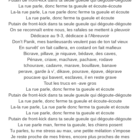
Putain de front-kick dans ta seule gueule qui dégoute-dégoute
La rue parle, donc ferme ta gueule et écoute-écoute
La-la rue parle, La rue parle donc ferme ta gueule et écoute
La rue parle, donc ferme ta gueule et écoute
Putain de front-kick dans ta seule gueule qui dégoute-dégoute
On se reconnaît entre nous, les rafales se mettent à pleuvoir
Dédicace au 9-3, dédicace à l'Abreuvoir
Don't Panik, mes banlieusards veulent pas de ton taf vieux
En survêt' on fait caillera, en costard on fait mafieux
Bicrave, pillave, je niquave, bédave, des caves,
Pénave, criave, machave, pachave, rodave
tchourave, cadavre, marave, bouillave, banave
perave, garde à v', dikave, pourave, épave, déprave
poucave qui bavent, esclaves, il en reste grave
Tout les trucs en -ave gros
La rue parle, donc ferme ta gueule et écoute
Putain de front-kick dans ta seule gueule qui dégoute-dégoute
La rue parle, donc ferme ta gueule et écoute-écoute
La-la rue parle, La rue parle donc ferme ta gueule et écoute
La rue parle, donc ferme ta gueule et écoute
Putain de front-kick dans ta seule gueule qui dégoute-dégoute
La rue parle man, ferme ta gueule, les chiens posent
Tu parles, tu me stress au max, une petite mélation s'impose
Je reste proche de mes frères, encore plus proches de mes