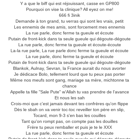
Y a que le biff qui est réjouissant, casse en GP800
Pourquoi on vise la clinique? All eyez on me!
666 fi 3inik
Demande à ton grand, tu verras qui sont les vrais, petit
Les ennemis de mes amis, sont forcement mes ennemis
La rue parle, donc ferme ta gueule et écoute
Putain de front-kick dans ta seule gueule qui dégoute-dégoute
La rue parle, donc ferme ta gueule et écoute-écoute
La-la rue parle, La rue parle donc ferme ta gueule et écoute
La rue parle, donc ferme ta gueule et écoute
Putain de front-kick dans ta seule gueule qui dégoute-dégoute
Blankok, Aulnay, Sevran, la France aurait du nous avorter
Je dédicace Bolo, tellement lourd que tu peux pas porter
Même nos meufs sont gang, mariage sa mère, michtonne ta
chance
Appelle ta fille "Sale Pute" w'Allah tu vas prendre de l'avance
Et nous les sah
Crois-moi que c'est jamais devant tes confrères qu'on flippe
Dès le sbah on va venir toc-toc reveiller ton père en slip,
Tocard, mon 9-3 s'en bas les couilles
Tant qu'on rompt pas, on compte pas les douilles
Frère tu peux remballer et puis je te le XXX
La rue parle, donc ferme ta gueule et écoute