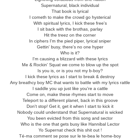
Supernatural, black individual
That book is lyrical
I cometh to make the crowd go hysterical
With spiritual lyrics, I kick these free's
I sit back with the brothas, parlay
Hit the treez on the corner
In ciphers I'm the pied piper, lyrical sniper
Gettin' busy, there's no one hyper
Who is it?
I'm causing a blizzard with these lyrics
Me & Rockin' Squat we come to blow up the spot
Is you is, or is you not my b-boy?
I kick these lyrics as I start to break & destroy
Any breathcy boy MC that wants to battle with my lyrics rattle
I saddle you up just like you're a cattle
Come on, make these rhymes start to move
Teleport to a different planet, back in this groove
Don't stop! Get it, get it when I start to kick it
Nobody could understand that Supernatural is wicked
You been evicted from this song and sector
Who is the one that gets busy like Hannibal Lector
Yo Supernat check this shit out !
Té-ma comment se pose sur le te-bea le home-boy