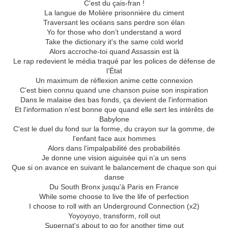
C'est du çais-fran !
La langue de Molière prisonnière du ciment
Traversant les océans sans perdre son élan
Yo for those who don’t understand a word
Take the dictionary it's the same cold world
Alors accroche-toi quand Assassin est là
Le rap redevient le média traqué par les polices de défense de
l’État
Un maximum de réflexion anime cette connexion
C'est bien connu quand une chanson puise son inspiration
Dans le malaise des bas fonds, ça devient de l'information
Et l'information n'est bonne que quand elle sert les intérêts de
Babylone
C'est le duel du fond sur la forme, du crayon sur la gomme, de
l'enfant face aux hommes
Alors dans l'impalpabilité des probabilités
Je donne une vision aiguisée qui n’a un sens
Que si on avance en suivant le balancement de chaque son qui
danse
Du South Bronx jusqu'à Paris en France
While some choose to live the life of perfection
I choose to roll with an Underground Connection (x2)
Yoyoyoyo, transform, roll out
Supernat's about to go for another time out