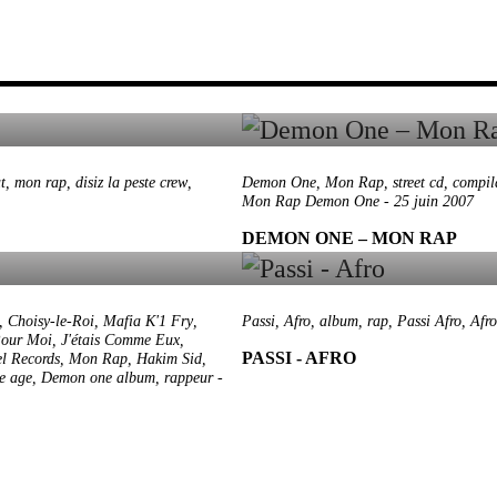
t
,
mon rap
,
disiz la peste crew
,
Demon One
,
Mon Rap
,
street cd
,
compil
Mon Rap Demon One
-
25 juin 2007
DEMON ONE – MON RAP
,
Choisy-le-Roi
,
Mafia K'1 Fry
,
Passi
,
Afro
,
album
,
rap
,
Passi Afro
,
Afro
Pour Moi
,
J'étais Comme Eux
,
PASSI - AFRO
el Records
,
Mon Rap
,
Hakim Sid
,
e age
,
Demon one album
,
rappeur
-