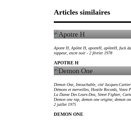
Articles similaires
Apotre H
,
Apôtre H
,
apotreH
,
apôtreH
,
fuck da
rappeur
,
encre noir
-
2 février 1978
APOTRE H
Demon One
,
Intouchable
,
cité Jacques-Cartier
Démons et merveilles
,
Hostile Records
,
Votez 
La Danse Des Leurs-Dea
,
Street Fighter
,
Cart
Demon one rap
,
demon one origine
,
demon on
2 juillet 1975
DEMON ONE