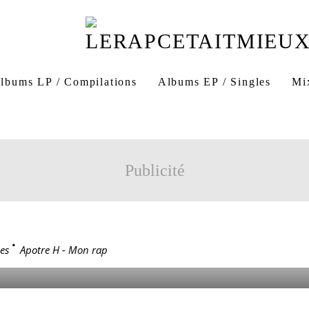
lbums LP / Compilations
Albums EP / Singles
Mi
album
Apotre H Mon rap
Mon rap Apotre H
La
Publicité
6
 - MON RAP
es
>
Apotre H - Mon rap