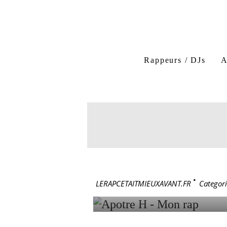
Rappeurs / DJs
A
Apotre H
Mon rap
31 octobre 200
APOTRE H
LERAPCETAITMIEUXAVANT.FR
>
Categori