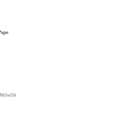
 Pape
Ménélik