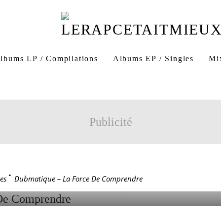
e de comprendre
album
rap
TOX
Dubmatique L
lbums LP / Compilations
Albums EP / Singles
Mi
ubmatique
Publicité
QUE – LA FORCE DE
NDRE
es
>
Dubmatique – La Force De Comprendre