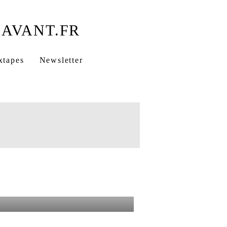
a force de comprendre
xtapes
Newsletter