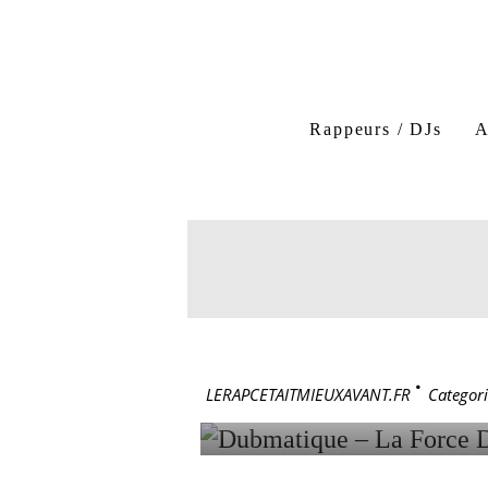
Dubmatique
La forc
Rappeurs / DJs
A
La force de comprendre D
1 janvier 1997
DUBMATI
COMPRE
LERAPCETAITMIEUXAVANT.FR
>
Categori