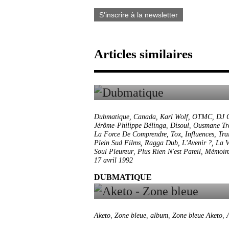
S'inscrire à la newsletter
Articles similaires
Dubmatique
,
Canada
,
Karl Wolf
,
OTMC
,
DJ 
Jérôme-Philippe Bélinga
,
Disoul
,
Ousmane Tr
La Force De Comprendre
,
Tox
,
Influences
,
Tra
Plein Sud Films
,
Ragga Dub
,
L'Avenir ?
,
La V
Soul Pleureur
,
Plus Rien N'est Pareil
,
Mémoir
17 avril 1992
DUBMATIQUE
Aketo
,
Zone bleue
,
album
,
Zone bleue Aketo
,