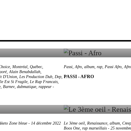
Choice
,
Montréal
,
Québec
,
Passi
,
Afro
,
album
,
rap
,
Passi Afro
,
Afro
aoré
,
Alain Benabdallah
,
PASSI - AFRO
it D'Union
,
Les Production Dub
,
Dep
,
ie Est Si Fragile
,
Le Rap Francais
,
e
,
Barnev
,
dubmatique
,
rappeur
-
Aketo Zone bleue
-
14 décembre 2022
Le 3ème oeil
,
Renaissance
,
album
,
Cree
Boos One
,
rap marseillais
-
25 novembr