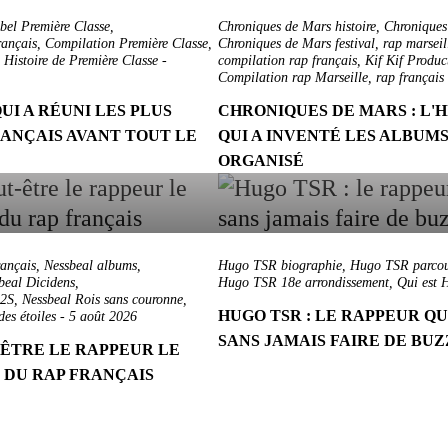
bel Première Classe
,
Chroniques de Mars histoire
,
Chroniques
rançais
,
Compilation Première Classe
,
Chroniques de Mars festival
,
rap marseil
,
Histoire de Première Classe
-
compilation rap français
,
Kif Kif Produc
Compilation rap Marseille
,
rap français
UI A RÉUNI LES PLUS
CHRONIQUES DE MARS : L'
ANÇAIS AVANT TOUT LE
QUI A INVENTÉ LES ALBUMS
ORGANISÉ
rançais
,
Nessbeal albums
,
Hugo TSR biographie
,
Hugo TSR parcou
beal Dicidens
,
Hugo TSR 18e arrondissement
,
Qui est 
E2S
,
Nessbeal Rois sans couronne
,
HUGO TSR : LE RAPPEUR QU
es étoiles
-
5 août 2026
SANS JAMAIS FAIRE DE BU
-ÊTRE LE RAPPEUR LE
E DU RAP FRANÇAIS