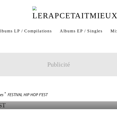
lbums LP / Compilations
Albums EP / Singles
Mi
ST
Saint-Amé
Publicité
23
 HIP HOP F'EST
es
>
FESTIVAL HIP HOP F'EST