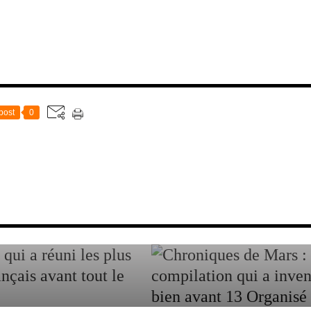
post
0