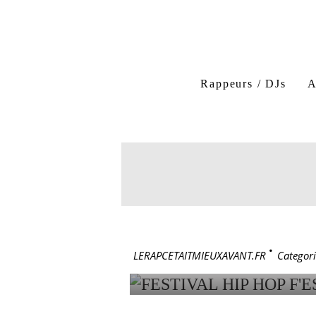
Rappeurs / DJs
A
FESTIVAL HIP HOP F'E
2 septembre 20
FESTIVAL
LERAPCETAITMIEUXAVANT.FR
>
Categori