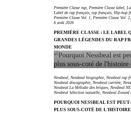
Première Classe rap
,
Première Classe label
,
La
Label de rap français
,
rap français
,
Hip-hop f
Première Classe Vol. 1
,
Première Classe Vol. 2
6 août 2026
PREMIÈRE CLASSE : LE LABEL Q
GRANDES LÉGENDES DU RAP FR
MONDE
Nessbeal
,
Nessbeal biographie
,
Nessbeal rap f
Nessbeal discographie
,
Nessbeal carrière
,
Ness
Nessbeal La Mélodie des briques
,
Nessbeal N
Nessbeal Sélection naturelle
,
Nessbeal Zonard d
POURQUOI NESSBEAL EST PEUT
PLUS SOUS-COTÉ DE L'HISTOIR