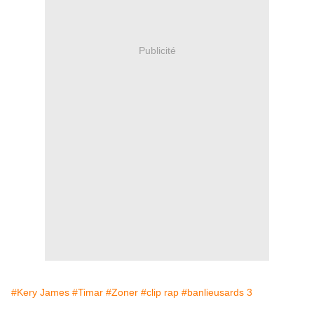
Publicité
#Kery James
#Timar
#Zoner
#clip rap
#banlieusards 3