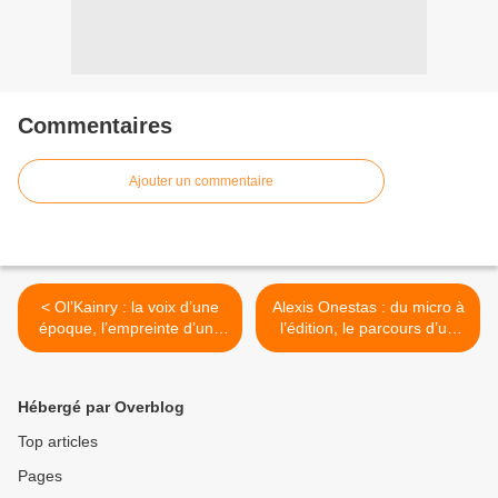
Commentaires
Ajouter un commentaire
< Ol’Kainry : la voix d’une
Alexis Onestas : du micro à
époque, l’empreinte d’une
l’édition, le parcours d’un
légende
bâtisseur de la culture hip-
hop >
Hébergé par Overblog
Top articles
Pages