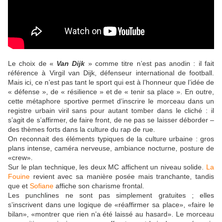
Le choix de «
Van Dijk
» comme titre n’est pas anodin : il fait
référence à Virgil van Dijk, défenseur international de football.
Mais ici, ce n’est pas tant le sport qui est à l’honneur que l’idée de
« défense », de « résilience » et de « tenir sa place ». En outre,
cette métaphore sportive permet d’inscrire le morceau dans un
registre urbain viril sans pour autant tomber dans le cliché : il
s’agit de s’affirmer, de faire front, de ne pas se laisser déborder –
des thèmes forts dans la culture du rap de rue.
On reconnait des éléments typiques de la culture urbaine : gros
plans intense, caméra nerveuse, ambiance nocturne, posture de
«crew».
Sur le plan technique, les deux MC affichent un niveau solide.
La
Fouine
revient avec sa manière posée mais tranchante, tandis
que et
Sofiane
affiche son charisme frontal.
Les punchlines ne sont pas simplement gratuites ; elles
s’inscrivent dans une logique de «réaffirmer sa place», «faire le
bilan», «montrer que rien n’a été laissé au hasard». Le morceau