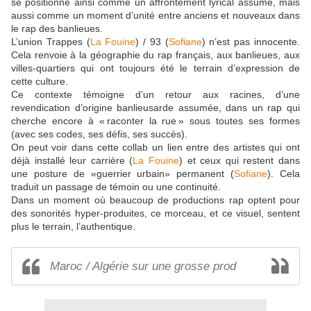
se positionne ainsi comme un affrontement lyrical assumé, mais
aussi comme un moment d’unité entre anciens et nouveaux dans
le rap des banlieues.
L’union Trappes (
La Fouine
) / 93 (
Sofiane
) n’est pas innocente.
Cela renvoie à la géographie du rap français, aux banlieues, aux
villes-quartiers qui ont toujours été le terrain d’expression de
cette culture.
Ce contexte témoigne d’un retour aux racines, d’une
revendication d’origine banlieusarde assumée, dans un rap qui
cherche encore à « raconter la rue » sous toutes ses formes
(avec ses codes, ses défis, ses succès).
On peut voir dans cette collab un lien entre des artistes qui ont
déjà installé leur carrière (
La Fouine
) et ceux qui restent dans
une posture de «guerrier urbain» permanent (
Sofiane
). Cela
traduit un passage de témoin ou une continuité.
Dans un moment où beaucoup de productions rap optent pour
des sonorités hyper-produites, ce morceau, et ce visuel, sentent
plus le terrain, l’authentique.
Maroc / Algérie sur une grosse prod