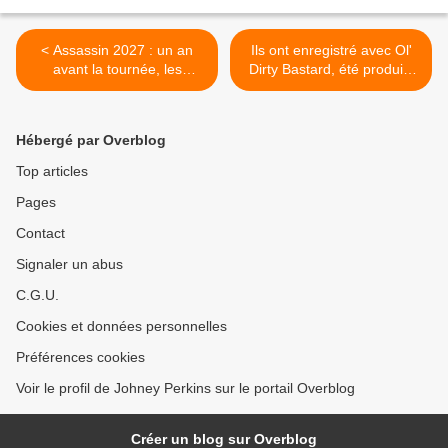
< Assassin 2027 : un an
Ils ont enregistré avec Ol'
avant la tournée, les
Dirty Bastard, été produits
premières dates affichent
par JoeyStarr et bossé avec
déjà complet
les plus grands beatmakers
de New York… Pourtant,
Hébergé par Overblog
presque personne ne
connaît Afro Jazz. >
Top articles
Pages
Contact
Signaler un abus
C.G.U.
Cookies et données personnelles
Préférences cookies
Voir le profil de Johney Perkins sur le portail Overblog
Créer un blog sur Overblog