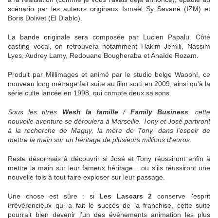
scénario par les auteurs originaux Ismaël Sy Savané (IZM) et
Boris Dolivet (El Diablo).
La bande originale sera composée par Lucien Papalu. Côté
casting vocal, on retrouvera notamment Hakim Jemili, Nassim
Lyes, Audrey Lamy, Redouane Bougheraba et Anaïde Rozam.
Produit par Millimages et animé par le studio belge Waooh!, ce
nouveau long métrage fait suite au film sorti en 2009, ainsi qu'à la
série culte lancée en 1998, qui compte deux saisons.
Sous les titres
Wesh la famille
/
Family Business
, cette
nouvelle aventure se déroulera à Marseille. Tony et José partiront
à la recherche de Maguy, la mère de Tony, dans l'espoir de
mettre la main sur un héritage de plusieurs millions d'euros.
Reste désormais à découvrir si José et Tony réussiront enfin à
mettre la main sur leur fameux héritage... ou s'ils réussiront une
nouvelle fois à tout faire exploser sur leur passage.
Une chose est sûre : si
Les Lascars 2
conserve l'esprit
irrévérencieux qui a fait le succès de la franchise, cette suite
pourrait bien devenir l'un des événements animation les plus