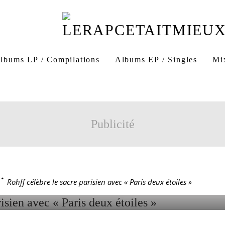
Paris 2 étoiles
Paris 2 étoiles champions's league
Rohff Pari
lbums LP / Compilations
Albums EP / Singles
Mi
Publicité
ÉLÈBRE LE SACRE PAR
ARIS DEUX ÉTOILES »
>
Rohff célèbre le sacre parisien avec « Paris deux étoiles »