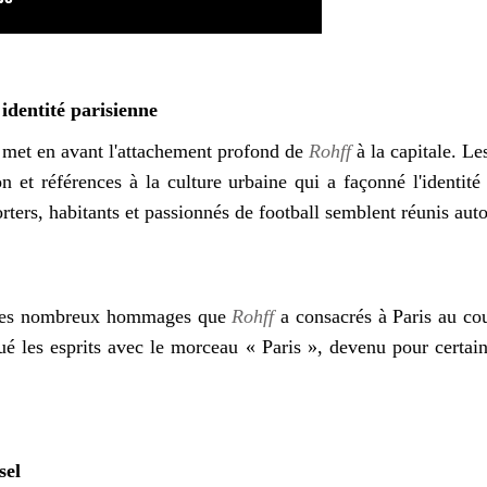
 identité parisienne
» met en avant l'attachement profond de
Rohff
à la capitale. L
n et références à la culture urbaine qui a façonné l'identi
ers, habitants et passionnés de football semblent réunis a
té des nombreux hommages que
Rohff
a consacrés à Paris au co
é les esprits avec le morceau « Paris », devenu pour certain
sel