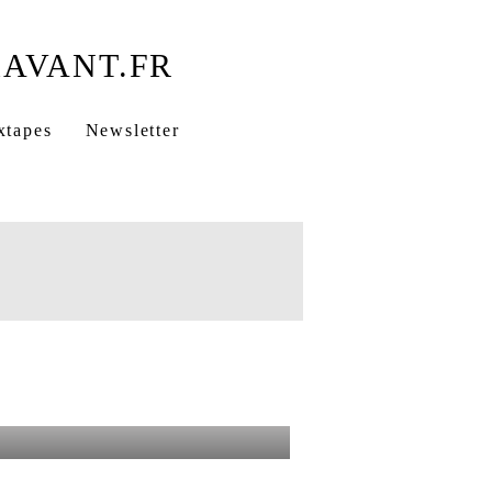
s deux étoiles
xtapes
Newsletter
ISIEN