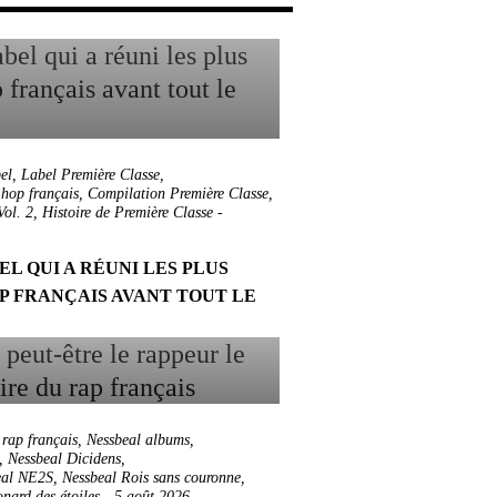
el
,
Label Première Classe
,
hop français
,
Compilation Première Classe
,
Vol. 2
,
Histoire de Première Classe
-
EL QUI A RÉUNI LES PLUS
P FRANÇAIS AVANT TOUT LE
 rap français
,
Nessbeal albums
,
,
Nessbeal Dicidens
,
eal NE2S
,
Nessbeal Rois sans couronne
,
nard des étoiles
-
5 août 2026