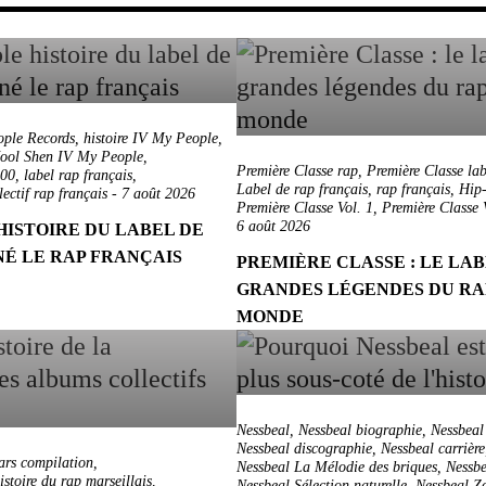
ple Records
,
histoire IV My People
,
ool Shen IV My People
,
Première Classe rap
,
Première Classe lab
000
,
label rap français
,
Label de rap français
,
rap français
,
Hip-
lectif rap français
-
7 août 2026
Première Classe Vol. 1
,
Première Classe 
6 août 2026
HISTOIRE DU LABEL DE
NÉ LE RAP FRANÇAIS
PREMIÈRE CLASSE : LE LAB
GRANDES LÉGENDES DU RA
MONDE
Nessbeal
,
Nessbeal biographie
,
Nessbeal
Nessbeal discographie
,
Nessbeal carrière
ars compilation
,
Nessbeal La Mélodie des briques
,
Nessb
istoire du rap marseillais
,
Nessbeal Sélection naturelle
,
Nessbeal Zo