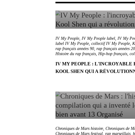
IV My People
,
IV My People label
,
IV My Peo
label IV My People
,
collectif IV My People
,
K
rap français années 90
,
rap français années 2
Histoire du rap français
,
Hip-hop français
,
col
IV MY PEOPLE : L'INCROYABLE 
KOOL SHEN QUI A RÉVOLUTION
Chroniques de Mars histoire
,
Chroniques de M
Chroniques de Mars festival
,
rap marseillais
,
h