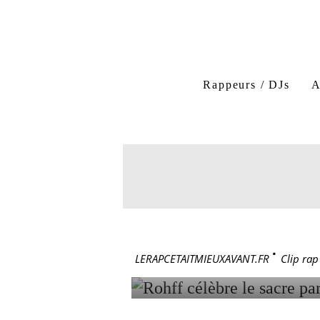
Rohff clip rap
Rohff 
Rappeurs / DJs
A
Paris deux étoiles Rohff
6 juin 2026
ROHFF C
AVEC « P
LERAPCETAITMIEUXAVANT.FR
>
Clip rap