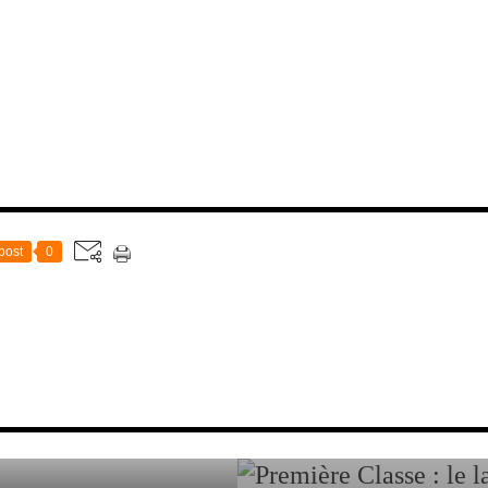
post
0