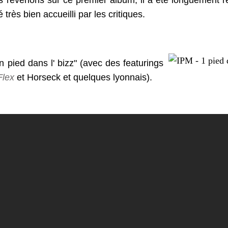
 revenons sur ce premier album, il a été longuement ré
é très bien accueilli par les critiques.
n pied dans l' bizz" (avec des featurings
Flex
et Horseck et quelques lyonnais).