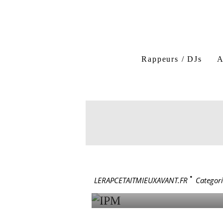
DJ Krisfader
Venom
A LA SOURCE PRODU
Rappeurs / DJs
A
Tout C'que T'auras Pas
Space Fonk
69
11 avril 2018
IPM
LERAPCETAITMIEUXAVANT.FR
>
Categori