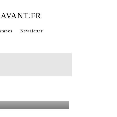
 Lyonnaise Des Flows
xtapes
Newsletter
Fauve
Electrochoc