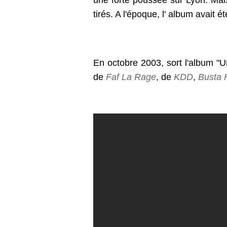
une forte poussée sur Lyon. Mais
tirés. A l'époque, l' album avait ét
En octobre 2003, sort l'album "U
de
Faf La Rage
, de
KDD
,
Busta 