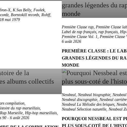
Bron-X
,
K.Sus Belly
,
Foolek
,
cordz
,
Borntokill records
,
Rohff
,
18 mai 1979
Première Classe rap
,
Première Classe lab
Label de rap français
,
rap français
,
Hip-
Première Classe Vol. 1
,
Première Classe 
6 août 2026
PREMIÈRE CLASSE : LE LAB
GRANDES LÉGENDES DU RA
MONDE
Nessbeal
,
Nessbeal biographie
,
Nessbeal
Nessbeal discographie
,
Nessbeal carrière
ars compilation
,
Nessbeal La Mélodie des briques
,
Nessb
istoire du rap marseillais
,
Nessbeal Sélection naturelle
,
Nessbeal Zo
Rap Marseille
,
Hip-hop marseillais
,
s 90
-
6 août 2026
POURQUOI NESSBEAL EST P
PLUS SOUS-COTÉ DE L'HIST