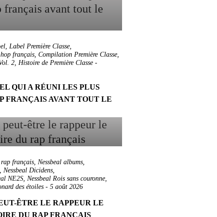
el
,
Label Première Classe
,
hop français
,
Compilation Première Classe
,
Vol. 2
,
Histoire de Première Classe
-
EL QUI A RÉUNI LES PLUS
P FRANÇAIS AVANT TOUT LE
 rap français
,
Nessbeal albums
,
,
Nessbeal Dicidens
,
eal NE2S
,
Nessbeal Rois sans couronne
,
nard des étoiles
-
5 août 2026
EUT-ÊTRE LE RAPPEUR LE
OIRE DU RAP FRANÇAIS