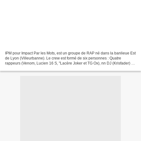
IPM pour Impact Par les Mots, est un groupe de RAP né dans la banlieue Est
de Lyon (Villeurbanne). Le crew est formé de six personnes : Quatre
rappeurs (Venom, Lucien 16 S, "Lacère Joker et TG Ox), nn DJ (Krisfader) et
un musicien, auteur, compositeur,...