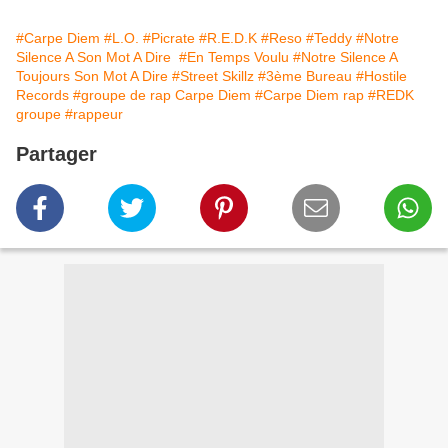
#Carpe Diem
#L.O.
#Picrate
#R.E.D.K
#Reso
#Teddy
#Notre
Silence A Son Mot A Dire ‎
#En Temps Voulu
#Notre Silence A
Toujours Son Mot A Dire
#Street Skillz
#3ème Bureau
#Hostile
Records
#groupe de rap Carpe Diem
#Carpe Diem rap
#REDK
groupe
#rappeur
Partager