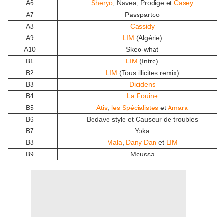
A6
Sheryo
, Navea, Prodige et
Casey
A7
Passpartoo
A8
Cassidy
A9
LIM
(Algérie)
A10
Skeo-what
B1
LIM
(Intro)
B2
LIM
(Tous illicites remix)
B3
Dicidens
B4
La Fouine
B5
Atis
,
les Spécialistes
et
Amara
B6
Bédave style et Causeur de troubles
B7
Yoka
B8
Mala
,
Dany Dan
et
LIM
B9
Moussa