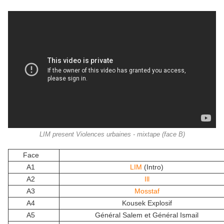
LIM present Violences urbaines - mixtape (face B)
Face
A1
LIM
(Intro)
A2
Ill
A3
Mosstaf
A4
Kousek Explosif
A5
Général Salem et Général Ismail