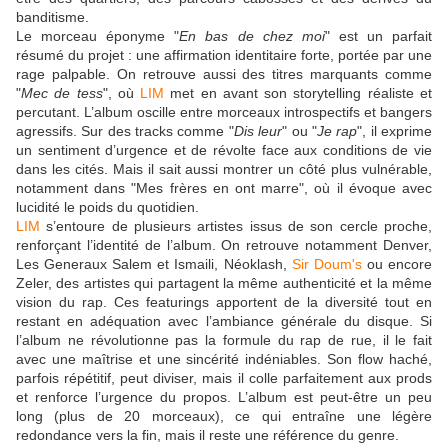
banditisme.
Le morceau éponyme "
En bas de chez moi
" est un parfait
résumé du projet : une affirmation identitaire forte, portée par une
rage palpable. On retrouve aussi des titres marquants comme
"
Mec de tess
", où
LIM
met en avant son storytelling réaliste et
percutant. L’album oscille entre morceaux introspectifs et bangers
agressifs. Sur des tracks comme "
Dis leur
" ou "
Je rap
", il exprime
un sentiment d’urgence et de révolte face aux conditions de vie
dans les cités. Mais il sait aussi montrer un côté plus vulnérable,
notamment dans "Mes frères en ont marre", où il évoque avec
lucidité le poids du quotidien.
LIM
s’entoure de plusieurs artistes issus de son cercle proche,
renforçant l’identité de l’album. On retrouve notamment Denver,
Les Generaux Salem et Ismaili, Néoklash,
Sir Doum's
ou encore
Zeler, des artistes qui partagent la même authenticité et la même
vision du rap. Ces featurings apportent de la diversité tout en
restant en adéquation avec l’ambiance générale du disque. Si
l’album ne révolutionne pas la formule du rap de rue, il le fait
avec une maîtrise et une sincérité indéniables. Son flow haché,
parfois répétitif, peut diviser, mais il colle parfaitement aux prods
et renforce l’urgence du propos. L’album est peut-être un peu
long (plus de 20 morceaux), ce qui entraîne une légère
redondance vers la fin, mais il reste une référence du genre.