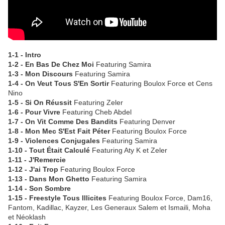
1-1 - Intro
1-2 - En Bas De Chez Moi
Featuring Samira
1-3 - Mon Discours
Featuring Samira
1-4 - On Veut Tous S'En Sortir
Featuring Boulox Force et Cens
Nino
1-5 - Si On Réussit
Featuring Zeler
1-6 - Pour Vivre
Featuring Cheb Abdel
1-7 - On Vit Comme Des Bandits
Featuring Denver
1-8 - Mon Mec S'Est Fait Péter
Featuring Boulox Force
1-9 - Violences Conjugales
Featuring Samira
1-10 - Tout Était Calculé
Featuring Aty K et Zeler
1-11 - J'Remercie
1-12 - J'ai Trop
Featuring Boulox Force
1-13 - Dans Mon Ghetto
Featuring Samira
1-14 - Son Sombre
1-15 - Freestyle Tous Illicites
Featuring Boulox Force, Dam16,
Fantom, Kadillac, Kayzer, Les Generaux Salem et Ismaili, Moha
et Néoklash