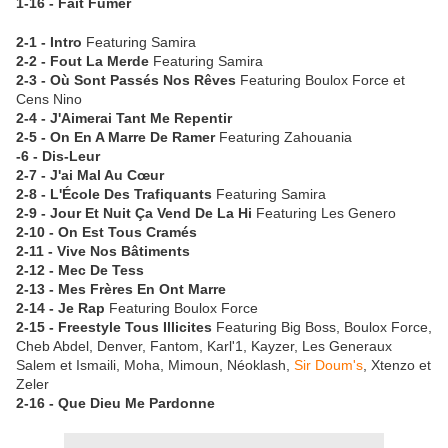
1-16 - Fait Fumer
2-1 - Intro
Featuring Samira
2-2 - Fout La Merde
Featuring Samira
2-3 - Où Sont Passés Nos Rêves
Featuring Boulox Force et
Cens Nino
2-4 - J'Aimerai Tant Me Repentir
2-5 - On En A Marre De Ramer
Featuring Zahouania
-6 - Dis-Leur
2-7 - J'ai Mal Au Cœur
2-8 - L'École Des Trafiquants
Featuring Samira
2-9 - Jour Et Nuit Ça Vend De La Hi
Featuring Les Genero
2-10 - On Est Tous Cramés
2-11 - Vive Nos Bâtiments
2-12 - Mec De Tess
2-13 - Mes Frères En Ont Marre
2-14 - Je Rap
Featuring Boulox Force
2-15 - Freestyle Tous Illicites
Featuring Big Boss, Boulox Force,
Cheb Abdel, Denver, Fantom, Karl'1, Kayzer, Les Generaux
Salem et Ismaili, Moha, Mimoun, Néoklash,
Sir Doum's
, Xtenzo et
Zeler
2-16 - Que Dieu Me Pardonne