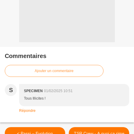
Commentaires
Ajouter un commentaire
S
SPECIMEN
01/02/2025 10:51
Tous Illicites !
Répondre
< Passi – Evolution
TSR Crew - A quoi ça rime