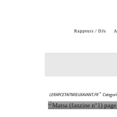
Rappeurs / DJs
A
fanzine MATSA (le média u
Lady Laistee
fanzine
9 décembre 19
MATSA (F
LERAPCETAITMIEUXAVANT.FR
>
Categori