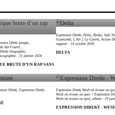
Expression Direkt
,
Delta
,
Brako
,
Sale T
Scarecords
,
L'Art 2 La Guerre
,
Action Di
ession Direkt groupe
,
rappeur
-
14 octobre 2018
ekt Val-Fourré
,
Direkt biographie
,
DELTA
iscographie
-
31 janvier 2026
UE BRUTE D’UN RAP SANS
ssion Direkt
,
Expression Direkt
,
Expression Direkt Wesh on écoute ou quo
Wesh on écoute ou quoi ? Expression Dir
Wesh on écoute ou quoi
,
album
-
19 jan
NÉ
EXPRESSION DIREKT - WESH