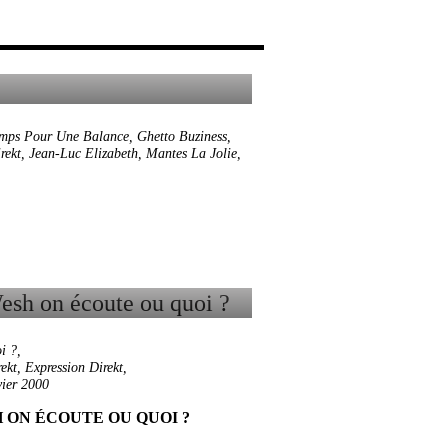
emps Pour Une Balance
,
Ghetto Buziness
,
rekt
,
Jean-Luc Elizabeth
,
Mantes La Jolie
,
i ?
,
ekt
,
Expression Direkt
,
vier 2000
 ON ÉCOUTE OU QUOI ?