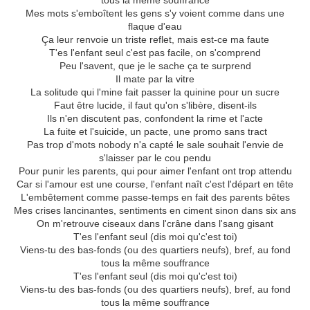
tous la même souffrance
Mes mots s'emboîtent les gens s'y voient comme dans une
flaque d'eau
Ça leur renvoie un triste reflet, mais est-ce ma faute
T'es l'enfant seul c'est pas facile, on s'comprend
Peu l'savent, que je le sache ça te surprend
Il mate par la vitre
La solitude qui l'mine fait passer la quinine pour un sucre
Faut être lucide, il faut qu'on s'libère, disent-ils
Ils n'en discutent pas, confondent la rime et l'acte
La fuite et l'suicide, un pacte, une promo sans tract
Pas trop d'mots nobody n'a capté le sale souhait l'envie de
s'laisser par le cou pendu
Pour punir les parents, qui pour aimer l'enfant ont trop attendu
Car si l'amour est une course, l'enfant naît c'est l'départ en tête
L'embêtement comme passe-temps en fait des parents bêtes
Mes crises lancinantes, sentiments en ciment sinon dans six ans
On m'retrouve ciseaux dans l'crâne dans l'sang gisant
T'es l'enfant seul (dis moi qu'c'est toi)
Viens-tu des bas-fonds (ou des quartiers neufs), bref, au fond
tous la même souffrance
T'es l'enfant seul (dis moi qu'c'est toi)
Viens-tu des bas-fonds (ou des quartiers neufs), bref, au fond
tous la même souffrance