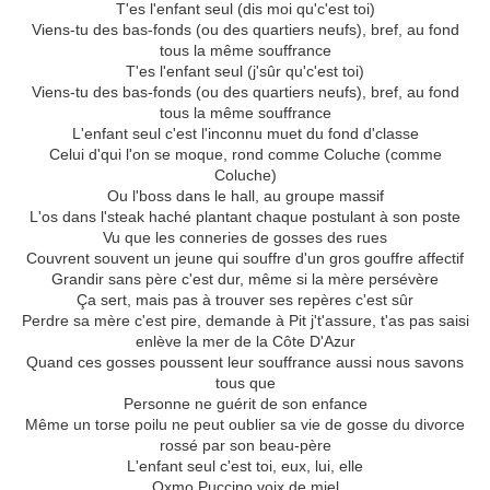
T'es l'enfant seul (dis moi qu'c'est toi)
Viens-tu des bas-fonds (ou des quartiers neufs), bref, au fond
tous la même souffrance
T'es l'enfant seul (j'sûr qu'c'est toi)
Viens-tu des bas-fonds (ou des quartiers neufs), bref, au fond
tous la même souffrance
L'enfant seul c'est l'inconnu muet du fond d'classe
Celui d'qui l'on se moque, rond comme Coluche (comme
Coluche)
Ou l'boss dans le hall, au groupe massif
L'os dans l'steak haché plantant chaque postulant à son poste
Vu que les conneries de gosses des rues
Couvrent souvent un jeune qui souffre d'un gros gouffre affectif
Grandir sans père c'est dur, même si la mère persévère
Ça sert, mais pas à trouver ses repères c'est sûr
Perdre sa mère c'est pire, demande à Pit j't'assure, t'as pas saisi
enlève la mer de la Côte D'Azur
Quand ces gosses poussent leur souffrance aussi nous savons
tous que
Personne ne guérit de son enfance
Même un torse poilu ne peut oublier sa vie de gosse du divorce
rossé par son beau-père
L'enfant seul c'est toi, eux, lui, elle
Oxmo Puccino voix de miel