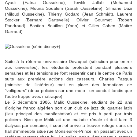
Ayadi (Fatna Oussekine), Tewfik Jallab (Mohamed
Oussekine), Mouna Soualem (Sarah Oussekine), Slimane Dazi
(Miloud Oussekine), Thierry Godard (Jean Schmidt), Laurent
Stocker (Bernard Dartevelle), Olivier Gourmet (Robert
Pandraud), Bastien Bouillon (Yann) et Gilles Cohen (Maitre
Garraud).
Suite à la réforme universitaire Devaquet (sélection pour entrer
aux universités), les étudiants protestent pendant plusieurs
semaines et les tensions se font ressentir dans le centre de Paris
suite aux première actions des casseurs. Charles Pasqua
(ministre de l'intérieur) met en place des formations de
"voltigeurs" (deux policiers sur une moto : un conduit tandis que
l'autre frappe avec matraque).
Le 5 décembre 1986, Malik Oussekine, étudiant de 22 ans
d'origine franco algérien sort d'un club de jazz du quartier latin
(lieu principal des manifestation) et est pris à parti par trois
policiers. Bien que Malik ait une maladie rénale et doit faire 3
dialyses par semaine, il court et arrive a trouver refuge dans un
hall d'immeuble situé rue Monsieur-le-Prince, en passant avec un