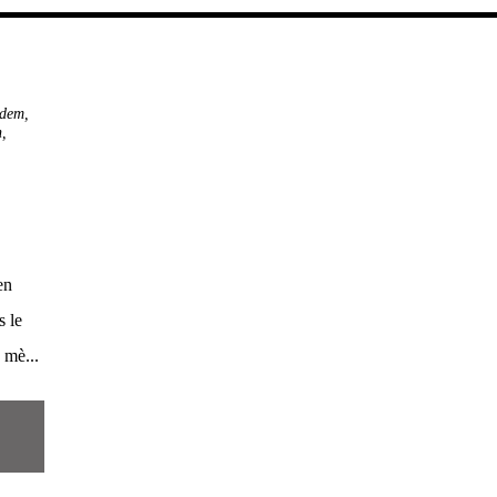
ïdem
,
n
,
en
s le
 mè...