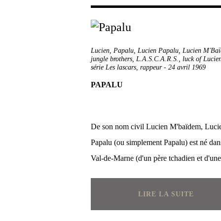
Lucien
,
Papalu
,
Lucien Papalu
,
Lucien M'Ba
jungle brothers
,
L.A.S.C.A.R.S.
,
luck of Lucie
série Les lascars
,
rappeur
-
24 avril 1969
PAPALU
De son nom civil Lucien M'baïdem, Luci
Papalu (ou simplement Papalu) est né dan
Val-de-Marne (d'un père tchadien et d'une
LIRE LA SUITE