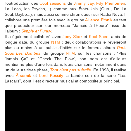
l'outroduction des
Cool sessions
de
Jimmy Jay
,
Fdy Phenomen
,
La Loco, les Psycho,...) comme aux États-Unis (Guru, De La
Soul, Baybe...), mais aussi comme chroniqueur sur Radio Nova. Il
collabore une première fois avec le groupe
Alliance Ethnik
en tant
que producteur sur leur morceau “Jamais à l'Heure”, issu de
l'album :
Simple et Funky
.
Il a également collaboré avec
Joey Starr
et
Kool Shen
, amis de
longue date, du groupe
NTM
; deux collaborations le révéleront
plus ou moins à un public d'initiés sur le fameux album
Paris
Sous Les Bombes
, du groupe
NTM
, sur les chansons : “Plus
Jamais Ça” et “Check The Flow”, son nom est d'ailleurs
mentionné plus d'une fois dans leurs chansons, notamment dans
un de leurs titres phare,
Tout n'est pas si facile
. En 1998, il réalise
avec
Ärsernik
et
Lord Kossity
la bande son de la série "Les
Lascars", dont il est directeur musical et compositeur principal.