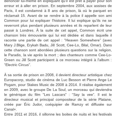
dénoncer lui-même en expliquant qu'il est prêt à payer pour son
erreur et à aller en prison. En septembre 2004, aux assises de
Paris, il est condamné à 8 ans de prison, là où le parquet en
réclamait 15. Avant de se rendre à la police il appelle son ami
Common pour lui expliquer l'histoire. Il lui explique qu'ils ne se
reverront plus pendant plusieurs années et ils reparlent de leur
passé à Londres. À la suite de cet appel, Common écrit une
chanson très émouvante qui lui est dédiée et dans laquelle il
raconte une partie de cet appel : “Heaven Somewhere” (avec
Mary J.Blige, Erykah Badu, Jill Scott, Cee-Lo, Bilal, Omar). Dans
cette chanson sont abordées plusieurs questions sur la religion,
le Paradis, la vie après la mort ; des chanteurs comme Cee-Lo-
Green ou Jill Scott participent à ce morceau intégré à l'album :
“Electric Circus”.
À sa sortie de prison en 2008, il devient directeur artistique chez
Europacorp, studio de cinéma de Luc Besson et Pierre Ange Le
Pogam, pour Stakes Music de 2008 à 2014. Il réalise également
en 2009, avec le groupe De La Soul, un morceau qui deviendra
le générique du film "Les Lascars" : “Say la vee”. Il est le
directeur musical et principal compositeur de la série Platane,
créée par Éric Judor, coéquipier de Ramzy et diffusée sur
Canal+.
Entre 2011 et 2016, il sillonne les boites de nuits et les festivals