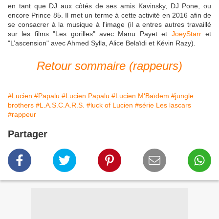
en tant que DJ aux côtés de ses amis Kavinsky, DJ Pone, ou
encore Prince 85. Il met un terme à cette activité en 2016 afin de
se consacrer à la musique à l'image (il a entres autres travaillé
sur les films "Les gorilles" avec Manu Payet et
JoeyStarr
et
"L’ascension" avec Ahmed Sylla,
Alice Belaïdi
et
Kévin Razy
).
Retour sommaire (rappeurs)
#Lucien
#Papalu
#Lucien Papalu
#Lucien M'Baïdem
#jungle
brothers
#L.A.S.C.A.R.S.
#luck of Lucien
#série Les lascars
#rappeur
Partager