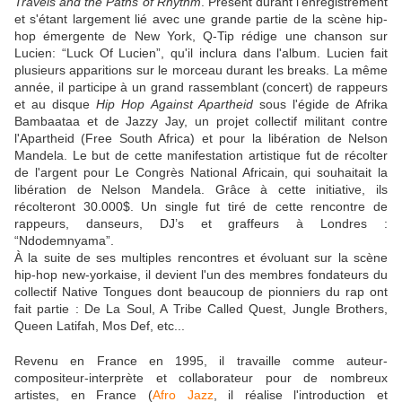
Travels and the Paths of Rhythm
. Présent durant l'enregistrement
et s'étant largement lié avec une grande partie de la scène hip-
hop émergente de New York, Q-Tip rédige une chanson sur
Lucien: “Luck Of Lucien”, qu'il inclura dans l'album. Lucien fait
plusieurs apparitions sur le morceau durant les breaks. La même
année, il participe à un grand rassemblant (concert) de rappeurs
et au disque
Hip Hop Against Apartheid
sous l'égide de Afrika
Bambaataa et de Jazzy Jay, un projet collectif militant contre
l'Apartheid (Free South Africa) et pour la libération de Nelson
Mandela. Le but de cette manifestation artistique fut de récolter
de l'argent pour Le Congrès National Africain, qui souhaitait la
libération de Nelson Mandela. Grâce à cette initiative, ils
récolteront 30.000$. Un single fut tiré de cette rencontre de
rappeurs, danseurs, DJ’s et graffeurs à Londres :
“Ndodemnyama”.
À la suite de ses multiples rencontres et évoluant sur la scène
hip-hop new-yorkaise, il devient l'un des membres fondateurs du
collectif Native Tongues dont beaucoup de pionniers du rap ont
fait partie : De La Soul, A Tribe Called Quest, Jungle Brothers,
Queen Latifah, Mos Def, etc...
Revenu en France en 1995, il travaille comme auteur-
compositeur-interprète et collaborateur pour de nombreux
artistes, en France (
Afro Jazz
, il réalise l'introduction et