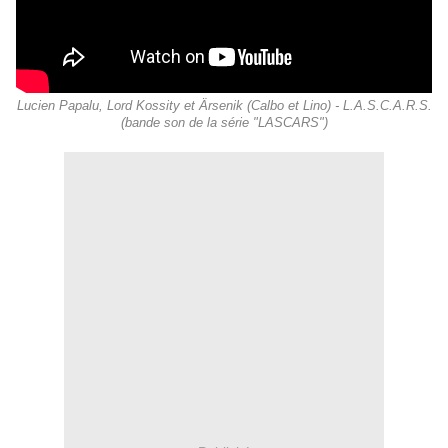
Lucien Papalu, Lord Kossity et Ärsenik (Calbo et Lino) - L.A.S.C.A.R.S.
(bande son de la série "LASCARS")