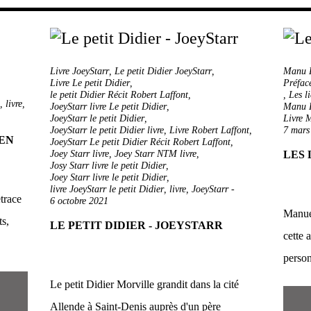
Livre JoeyStarr
,
Le petit Didier JoeyStarr
,
Manu 
Livre Le petit Didier
,
Préfac
le petit Didier Récit Robert Laffont
,
,
Les l
,
livre
,
JoeyStarr livre Le petit Didier
,
Manu K
JoeyStarr le petit Didier
,
Livre M
JoeyStarr le petit Didier livre
,
Livre Robert Laffont
,
7 mars
IEN
JoeyStarr Le petit Didier Récit Robert Laffont
,
Joey Starr livre
,
Joey Starr NTM livre
,
LES 
Josy Starr livre le petit Didier
,
Joey Starr livre le petit Didier
,
livre JoeyStarr le petit Didier
,
livre
,
JoeyStarr
-
etrace
6 octobre 2021
Manue
ts,
LE PETIT DIDIER - JOEYSTARR
cette 
person
Le petit Didier Morville grandit dans la cité
Allende à Saint-Denis auprès d'un père