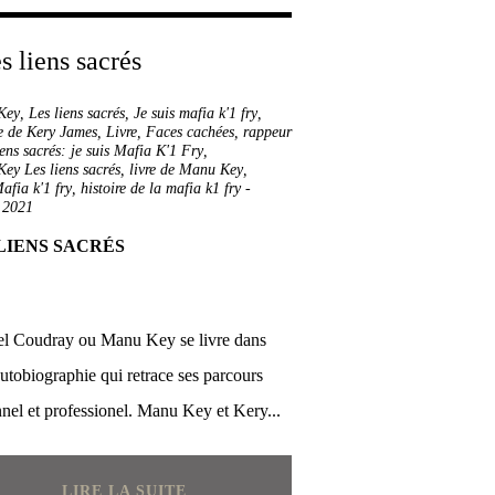
Key
,
Les liens sacrés
,
Je suis mafia k'1 fry
,
e de Kery James
,
Livre
,
Faces cachées
,
rappeur
iens sacrés: je suis Mafia K'1 Fry
,
ey Les liens sacrés
,
livre de Manu Key
,
afia k'1 fry
,
histoire de la mafia k1 fry
-
 2021
LIENS SACRÉS
l Coudray ou Manu Key se livre dans
autobiographie qui retrace ses parcours
nel et professionel. Manu Key et Kery...
LIRE LA SUITE