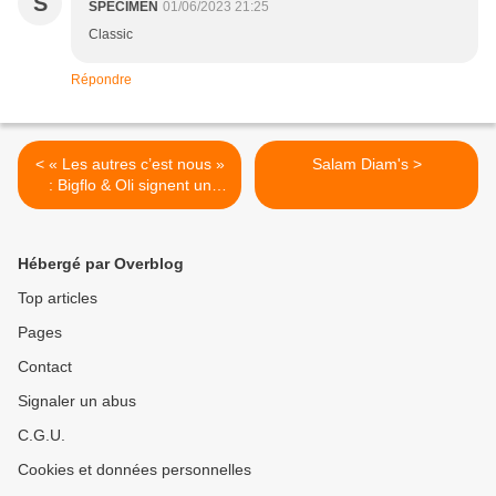
S
SPECIMEN
01/06/2023 21:25
Classic
Répondre
< « Les autres c’est nous »
Salam Diam's >
: Bigflo & Oli signent un
retour ambitieux et
introspectif
Hébergé par Overblog
Top articles
Pages
Contact
Signaler un abus
C.G.U.
Cookies et données personnelles