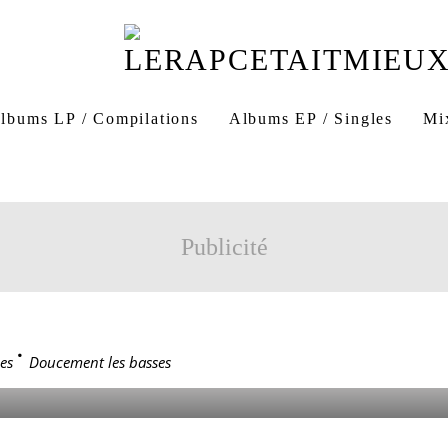
lbums LP / Compilations
Albums EP / Singles
Mi
concert rap Bagneux
Publicité
NT LES BASSES
es
>
Doucement les basses