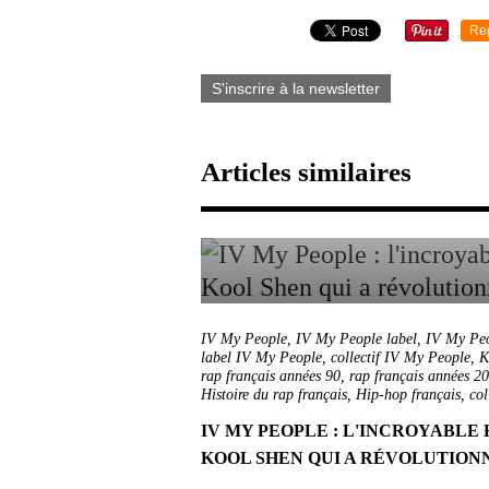
Re
S'inscrire à la newsletter
Articles similaires
IV My People
,
IV My People label
,
IV My Peo
label IV My People
,
collectif IV My People
,
K
rap français années 90
,
rap français années 2
Histoire du rap français
,
Hip-hop français
,
col
IV MY PEOPLE : L'INCROYABLE 
KOOL SHEN QUI A RÉVOLUTION