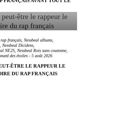
P FRANÇAIS AVANT TOUT LE
 rap français
,
Nessbeal albums
,
,
Nessbeal Dicidens
,
eal NE2S
,
Nessbeal Rois sans couronne
,
nard des étoiles
-
5 août 2026
EUT-ÊTRE LE RAPPEUR LE
OIRE DU RAP FRANÇAIS