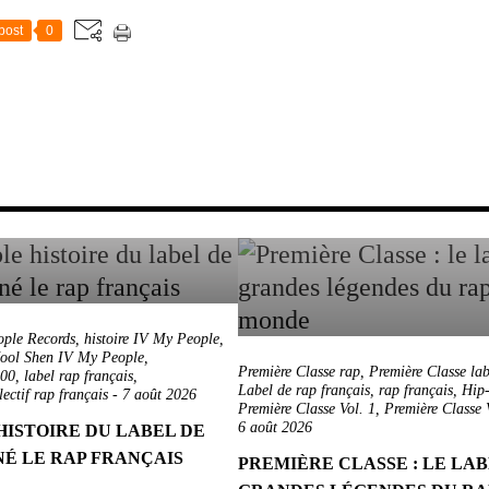
post
0
ple Records
,
histoire IV My People
,
ool Shen IV My People
,
Première Classe rap
,
Première Classe lab
000
,
label rap français
,
Label de rap français
,
rap français
,
Hip-
lectif rap français
-
7 août 2026
Première Classe Vol. 1
,
Première Classe 
6 août 2026
HISTOIRE DU LABEL DE
NÉ LE RAP FRANÇAIS
PREMIÈRE CLASSE : LE LAB