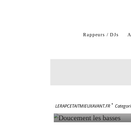
Rappeurs / DJs
A
Doucement les Basses
11 janvier 2024
DOUCEME
LERAPCETAITMIEUXAVANT.FR
>
Categori