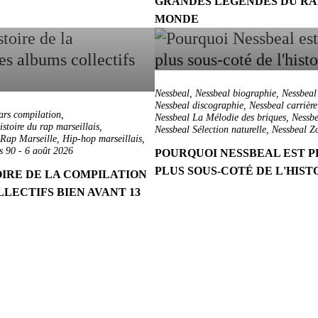
GRANDES LÉGENDES DU RA
MONDE
Nessbeal
,
Nessbeal biographie
,
Nessbeal
Nessbeal discographie
,
Nessbeal carrière
ars compilation
,
Nessbeal La Mélodie des briques
,
Nessb
istoire du rap marseillais
,
Nessbeal Sélection naturelle
,
Nessbeal Zo
Rap Marseille
,
Hip-hop marseillais
,
s 90
-
6 août 2026
POURQUOI NESSBEAL EST P
PLUS SOUS-COTÉ DE L'HIST
OIRE DE LA COMPILATION
LECTIFS BIEN AVANT 13