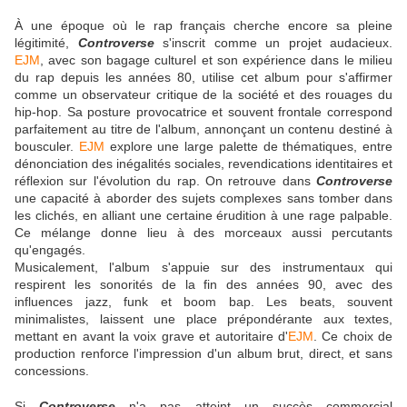
À une époque où le rap français cherche encore sa pleine
légitimité,
Controverse
s'inscrit comme un projet audacieux.
EJM
, avec son bagage culturel et son expérience dans le milieu
du rap depuis les années 80, utilise cet album pour s'affirmer
comme un observateur critique de la société et des rouages du
hip-hop. Sa posture provocatrice et souvent frontale correspond
parfaitement au titre de l'album, annonçant un contenu destiné à
bousculer.
EJM
explore une large palette de thématiques, entre
dénonciation des inégalités sociales, revendications identitaires et
réflexion sur l'évolution du rap. On retrouve dans
Controverse
une capacité à aborder des sujets complexes sans tomber dans
les clichés, en alliant une certaine érudition à une rage palpable.
Ce mélange donne lieu à des morceaux aussi percutants
qu'engagés.
Musicalement, l'album s'appuie sur des instrumentaux qui
respirent les sonorités de la fin des années 90, avec des
influences jazz, funk et boom bap. Les beats, souvent
minimalistes, laissent une place prépondérante aux textes,
mettant en avant la voix grave et autoritaire d'
EJM
. Ce choix de
production renforce l'impression d'un album brut, direct, et sans
concessions.
Si
Controverse
n'a pas atteint un succès commercial