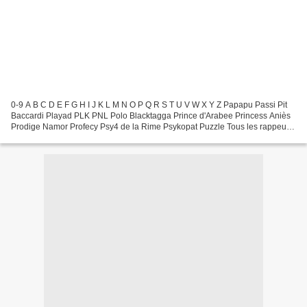
0-9 A B C D E F G H I J K L M N O P Q R S T U V W X Y Z Papapu Passi Pit
Baccardi Playad PLK PNL Polo Blacktagga Prince d'Arabee Princess Aniès
Prodige Namor Profecy Psy4 de la Rime Psykopat Puzzle Tous les rappeurs
et Djs (retour sommaire)