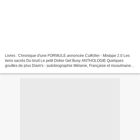
Livres : Chronique d'une FORMULE annoncée CutKiller - Mixtape 2.0 Les
liens sacrés Du bruit Le petit Didier Get Busy ANTHOLOGIE Quelques
gouttes de plus Diam's - autobiographie Mélanie, Française et musulmane
Je suis venu me dire... Fanzines : 1TOX n°1...