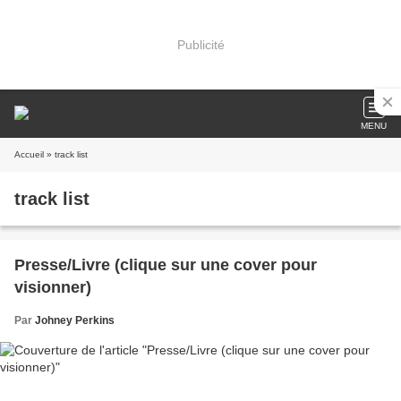
Publicité
MENU
Accueil
» track list
track list
Presse/Livre (clique sur une cover pour
visionner)
Par
Johney Perkins