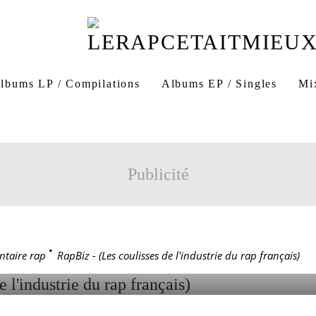
lbums LP / Compilations
Albums EP / Singles
Mi
 coulisses de l'industrie du rap français)
Publicité
 (LES COULISSES DE
RIE DU RAP FRANÇAIS
taire rap
>
RapBiz - (Les coulisses de l'industrie du rap français)