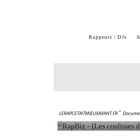
Rappeurs / DJs
A
RapBiz
RapBiz - (Les
6 octobre 2004
RAPBIZ -
L'INDUST
LERAPCETAITMIEUXAVANT.FR
>
Documen