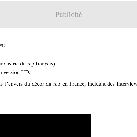
Publicité
004
industrie du rap français)
en version HD.
s l’envers du décor du rap en France, incluant des intervie