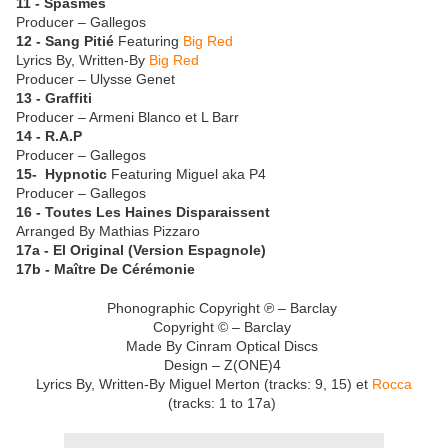
11 - Spasmes
Producer – Gallegos
12 - Sang Pitié
Featuring
Big Red
Lyrics By, Written-By
Big Red
Producer – Ulysse Genet
13 - Graffiti
Producer – Armeni Blanco et L Barr
14 - R.A.P
Producer – Gallegos
15- Hypnotic
Featuring Miguel aka P4
Producer – Gallegos
16 - Toutes Les Haines Disparaissent
Arranged By Mathias Pizzaro
17a - El Original (Version Espagnole)
17b - Maître De Cérémonie
Phonographic Copyright ℗ – Barclay
Copyright © – Barclay
Made By Cinram Optical Discs
Design – Z(ONE)4
Lyrics By, Written-By Miguel Merton (tracks: 9, 15) et
Rocca
(tracks: 1 to 17a)