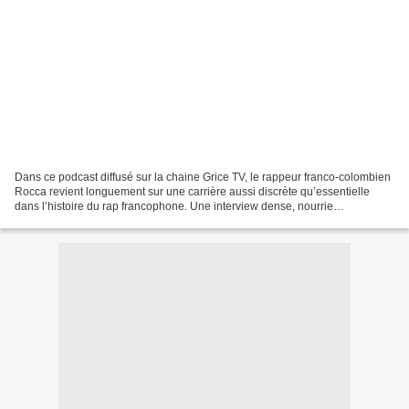
Dans ce podcast diffusé sur la chaine Grice TV, le rappeur franco-colombien
Rocca revient longuement sur une carrière aussi discrète qu’essentielle
dans l’histoire du rap francophone. Une interview dense, nourrie
d’anecdotes, de réflexions sur l’évolution...