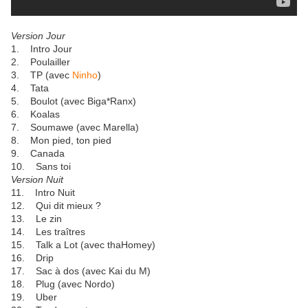
Version Jour
1. Intro Jour
2. Poulailler
3. TP (avec
Ninho
)
4. Tata
5. Boulot (avec Biga*Ranx)
6. Koalas
7. Soumawe (avec Marella)
8. Mon pied, ton pied
9. Canada
10. Sans toi
Version Nuit
11. Intro Nuit
12. Qui dit mieux ?
13. Le zin
14. Les traîtres
15. Talk a Lot (avec thaHomey)
16. Drip
17. Sac à dos (avec Kai du M)
18. Plug (avec Nordo)
19. Uber