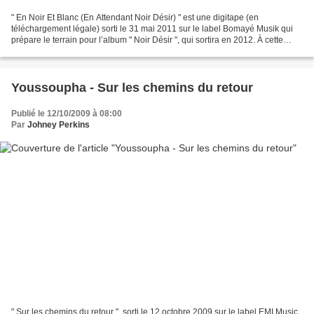
" En Noir Et Blanc (En Attendant Noir Désir) " est une digitape (en
téléchargement légale) sorti le 31 mai 2011 sur le label Bomayé Musik qui
prépare le terrain pour l’album " Noir Désir ", qui sortira en 2012. À cette
époque, Youssoupha veut reconquérir...
Youssoupha - Sur les chemins du retour
Publié le 12/10/2009 à 08:00
Par
Johney Perkins
" Sur les chemins du retour ", sorti le 12 octobre 2009 sur le label EMI Music