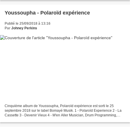
Youssoupha - Polaroïd expérience
Publié le 25/09/2018 à 13:16
Par
Johney Perkins
Cinquième album de Youssoupha, Polaroïd expérience est sorti le 25
septembre 2018 sur le label Bomayé Musik. 1 - Polaroïd Experience 2 - La
Cassette 3 - Devenir Vieux 4 - M'en Aller Musician, Drum Programming,
Keyboards, Synthesizer – Guillaume Nestoret...