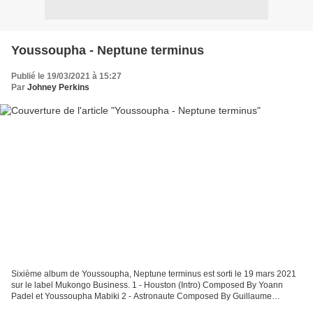
Youssoupha - Neptune terminus
Publié le 19/03/2021 à 15:27
Par
Johney Perkins
Sixième album de Youssoupha, Neptune terminus est sorti le 19 mars 2021
sur le label Mukongo Business. 1 - Houston (Intro) Composed By Yoann
Padel et Youssoupha Mabiki 2 - Astronaute Composed By Guillaume
Nestoret, Rémi Tobbal et Youssoupha Mabiki 3...