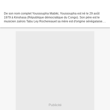
De son nom complet Youssoupha Mabiki, Youssoupha est né le 29 août
1979 à Kinshasa (République démocratique du Congo). Son père est le
musicien zaïrois Tabu Ley Rochereauet sa mère est d'origine sénégalaise.
Suite à une enfance passée à Kinshasa, il arrive...
Publicité