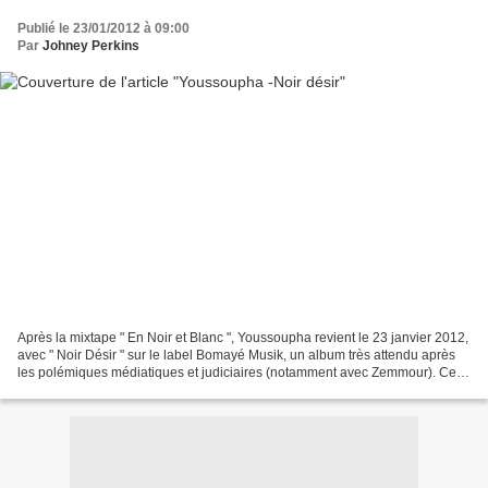
Publié le 23/01/2012 à 09:00
Par
Johney Perkins
Après la mixtape " En Noir et Blanc ", Youssoupha revient le 23 janvier 2012,
avec " Noir Désir " sur le label Bomayé Musik, un album très attendu après
les polémiques médiatiques et judiciaires (notamment avec Zemmour). Ce
projet marque son retour sur...