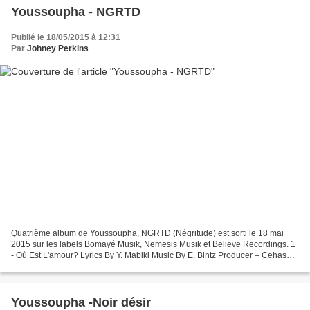
Youssoupha - NGRTD
Publié le 18/05/2015 à 12:31
Par
Johney Perkins
Quatrième album de Youssoupha, NGRTD (Négritude) est sorti le 18 mai
2015 sur les labels Bomayé Musik, Nemesis Musik et Believe Recordings. 1
- Où Est L'amour? Lyrics By Y. Mabiki Music By E. Bintz Producer – Cehashi
2 - Salaam Arranged By Cehashi etManu...
Youssoupha -Noir désir