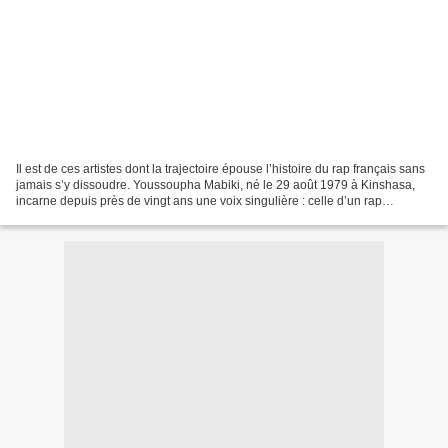
Il est de ces artistes dont la trajectoire épouse l’histoire du rap français sans
jamais s’y dissoudre. Youssoupha Mabiki, né le 29 août 1979 à Kinshasa,
incarne depuis près de vingt ans une voix singulière : celle d’un rap
conscient, littéraire, politique...