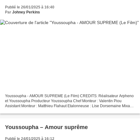
Publié le 26/01/2025 à 16:40
Par
Johney Perkins
Youssoupha - AMOUR SUPREME (Le Film) CREDITS: Réalisateur Arpheno
et Youssoupha Producteur Youssoupha Chef Monteur : Valentin Piou
Assistant Monteur : Matthieu Flahaut Etalonneuse : Lise Dorsemaine Mixage
son : Camilo Delille Cadreur : Arpheno Cadreur...
Youssoupha – Amour suprême
Publié le 24/01/2025 à 16:12