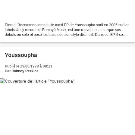
Éternel Recommencement , le maxi EP de Youssoupha sorti en 2005 sur les
labels Unity records et Bomayé Musik, est une œuvre qui a marqué ses
débuts en solo et posé les bases de son style distinctif. Dans cet EP, il se
livre avec sincérité et profondeur,...
Youssoupha
Publié le 29/08/1978 à 08:21
Par
Johney Perkins