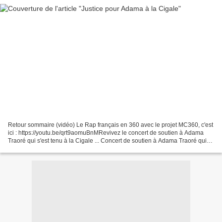
Retour sommaire (vidéo) Le Rap français en 360 avec le projet MC360, c'est
ici : https://youtu.be/qrt9aomuBnMRevivez le concert de soutien à Adama
Traoré qui s'est tenu à la Cigale ... Concert de soutien à Adama Traoré qui
s'est tenu à la Cigale le 2...