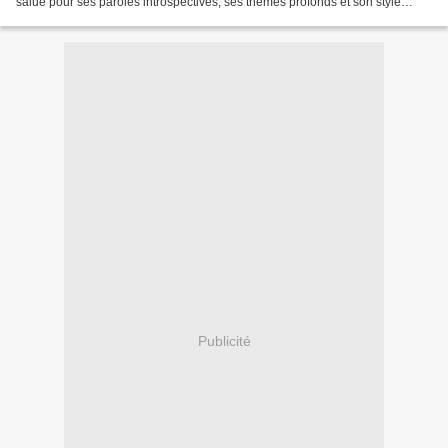
salué pour ses paroles introspectives, ses thèmes profonds et son style
lyrique. 1- A Chaque Frère Producer,...
Publicité