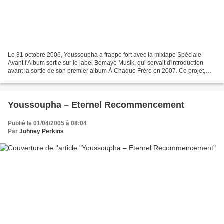
Le 31 octobre 2006, Youssoupha a frappé fort avec la mixtape Spéciale
Avant l'Album sortie sur le label Bomayé Musik, qui servait d'introduction
avant la sortie de son premier album À Chaque Frère en 2007. Ce projet,
plus qu'une simple carte de visite,...
Youssoupha – Eternel Recommencement
Publié le 01/04/2005 à 08:04
Par
Johney Perkins