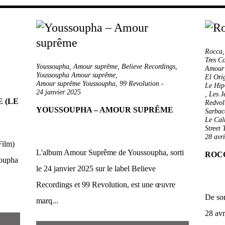
Rocca
Tres C
Youssoupha
,
Amour suprême
,
Believe Recordings
,
Amour
Youssoupha Amour suprême
,
El Ori
Amour suprême Youssoupha
,
99 Revolution
-
Le Hi
24 janvier 2025
,
Les J
 (LE
Redvol
YOUSSOUPHA – AMOUR SUPRÊME
Sarbac
Le Cal
Street 
28 avr
ilm)
L'album Amour Suprême de Youssoupha, sorti
ROC
soupha
le 24 janvier 2025 sur le label Believe
Recordings et 99 Revolution, est une œuvre
De so
marq...
28 avri