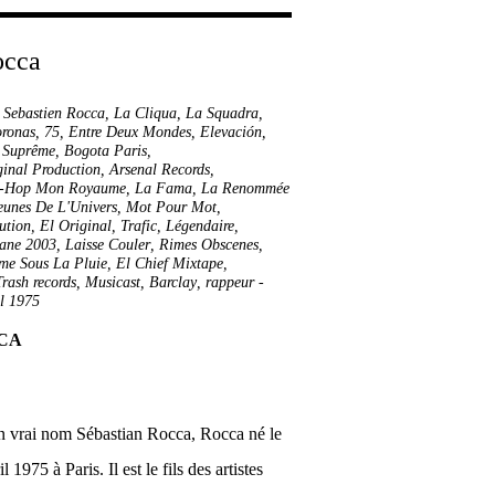
,
Sebastien Rocca
,
La Cliqua
,
La Squadra
,
oronas
,
75
,
Entre Deux Mondes
,
Elevación
,
 Suprême
,
Bogota Paris
,
ginal Production
,
Arsenal Records
,
p-Hop Mon Royaume
,
La Fama
,
La Renommée
eunes De L'Univers
,
Mot Pour Mot
,
ution
,
El Original
,
Trafic
,
Légendaire
,
ane 2003
,
Laisse Couler
,
Rimes Obscenes
,
me Sous La Pluie
,
El Chief Mixtape
,
Trash records
,
Musicast
,
Barclay
,
rappeur
-
il 1975
CA
n vrai nom Sébastian Rocca, Rocca né le
l 1975 à Paris. Il est le fils des artistes