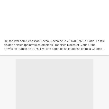
De son vrai nom Sébastian Rocca, Rocca né le 28 avril 1975 à Paris. Il est le
fils des artistes (peintres) colombiens Francisco Rocca et Gloria Uribe,
arrivés en France en 1975. Il vit une partie de sa jeunesse entre la Colombie
et le 14e arrondissement...