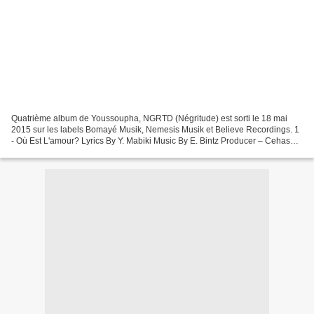
Quatrième album de Youssoupha, NGRTD (Négritude) est sorti le 18 mai
2015 sur les labels Bomayé Musik, Nemesis Musik et Believe Recordings. 1
- Où Est L'amour? Lyrics By Y. Mabiki Music By E. Bintz Producer – Cehashi
2 - Salaam Arranged By Cehashi etManu...