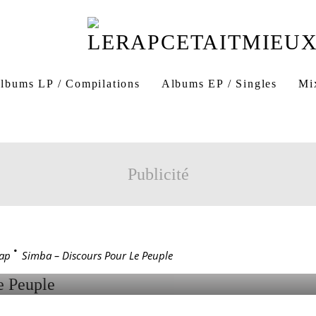
lbums LP / Compilations
Albums EP / Singles
Mi
r Le Peuple
Fonkick Muzik
Simba Le Fonkicker
euple
Discours Pour Le Peuple Simba
Publicité
DISCOURS POUR LE PE
ap
>
Simba – Discours Pour Le Peuple