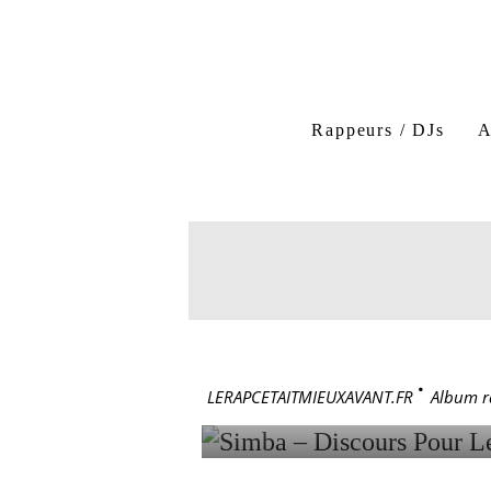
Rappeurs / DJs
A
Simba
Discours Pou
Simba Discours Pour Le P
14 février 2006
SIMBA – 
LERAPCETAITMIEUXAVANT.FR
>
Album r