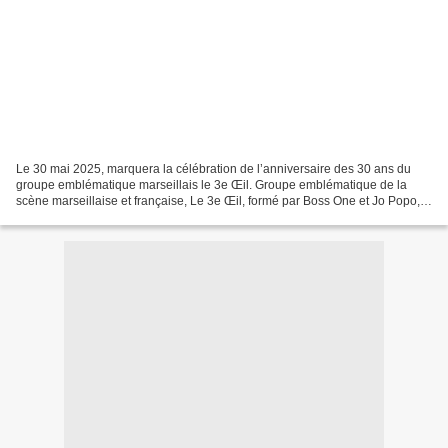
Le 30 mai 2025, marquera la célébration de l’anniversaire des 30 ans du
groupe emblématique marseillais le 3e Œil. Groupe emblématique de la
scène marseillaise et française, Le 3e Œil, formé par Boss One et Jo Popo, a
marqué plusieurs générations grâce...