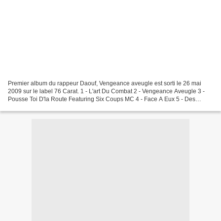
Premier album du rappeur Daouf, Vengeance aveugle est sorti le 26 mai
2009 sur le label 76 Carat. 1 - L'art Du Combat 2 - Vengeance Aveugle 3 -
Pousse Toi D'la Route Featuring Six Coups MC 4 - Face A Eux 5 - Des
Frères Tombent 6 - Stop Les Préjugés Featuring...