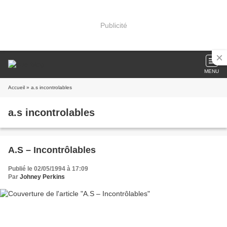
Publicité
MENU
Accueil
» a.s incontrolables
a.s incontrolables
A.S – Incontrôlables
Publié le 02/05/1994 à 17:09
Par
Johney Perkins