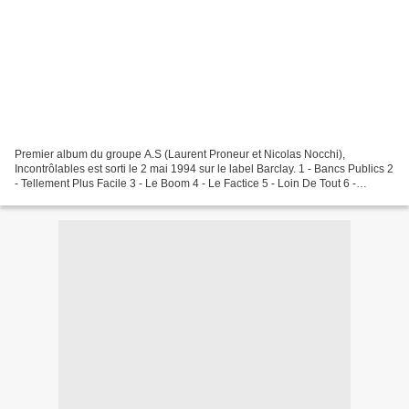
Premier album du groupe A.S (Laurent Proneur et Nicolas Nocchi),
Incontrôlables est sorti le 2 mai 1994 sur le label Barclay. 1 - Bancs Publics 2
- Tellement Plus Facile 3 - Le Boom 4 - Le Factice 5 - Loin De Tout 6 -
V.V.C.A.M. 7 - Incontrôlables 8...