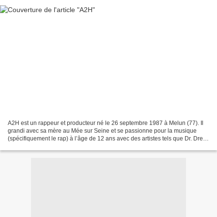
A2H est un rappeur et producteur né le 26 septembre 1987 à Melun (77). Il
grandi avec sa mère au Mée sur Seine et se passionne pour la musique
(spécifiquement le rap) à l’âge de 12 ans avec des artistes tels que Dr. Dre,
Snoop Dogg, Lunatic ou NTM. Son...