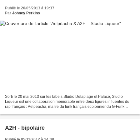
Publié le 20/05/2013 à 19:37
Par
Johney Perkins
Sorti le 20 mai 2013 sur les labels Studio Delaplage et Palace, Studio
Liqueur est une collaboration mémorable entre deux figures influentes du
rap français : Aelpéacha, maître du funk français et pionnier du G-Funk
hexagonal, et A2H, artiste polyvalent,...
A2H - bipolaire
Publié le 05/11/2012 à 14:08