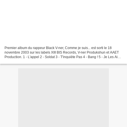
Premier album du rappeur Black V-ner, Comme je suis... est sorti le 18
novembre 2003 sur les labels XIII BIS Records, V-ner Produkshun et AAET
Production. 1 - L'appel 2 - Soldat 3 - T'inquiète Pas 4 - Bang ! 5 - Je Les Aime
6 - Street Life 7 - Ma Perle...