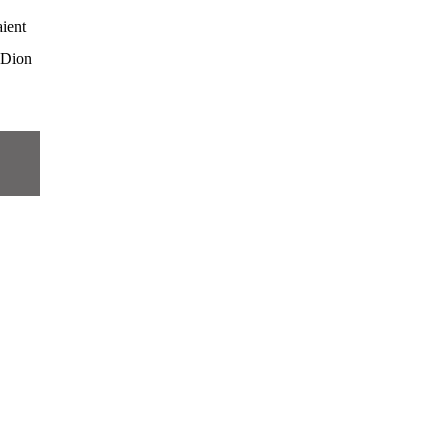
aient
 Dion