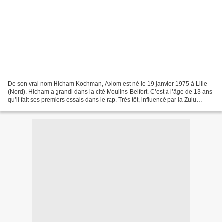
De son vrai nom Hicham Kochman, Axiom est né le 19 janvier 1975 à Lille
(Nord). Hicham a grandi dans la cité Moulins-Belfort. C’est à l’âge de 13 ans
qu’il fait ses premiers essais dans le rap. Très tôt, influencé par la Zulu
Nation, il s’oriente vers...