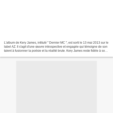
L'album de Kery James, intitulé " Dernier MC ", est sorti le 13 mai 2013 sur le
label AZ. Il s'agit d'une œuvre introspective et engagée qui témoigne de son
talent à fusionner la poésie et la réalité brute. Kery James reste fidèle à son
style conscient...